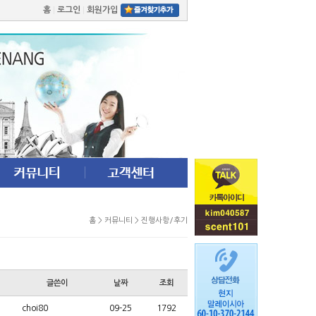
홈
로그인
회원가입
홈 > 커뮤니티 > 진행사항/후기
글쓴이
날짜
조회
choi80
09-25
1792