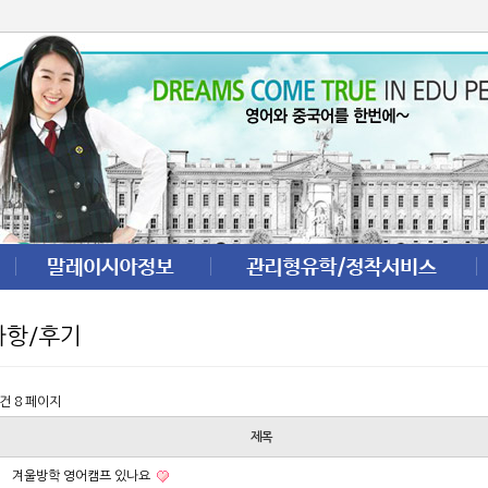
사항/후기
5건
8 페이지
제목
겨울방학 영어캠프 있나요