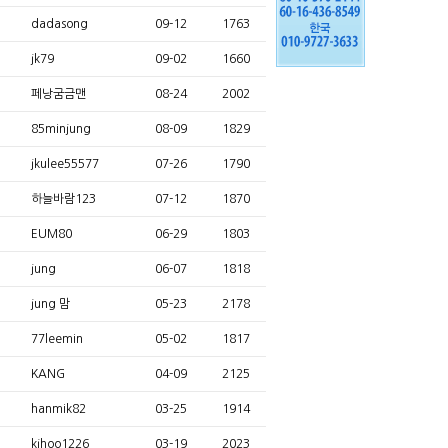
dadasong
09-12
1763
jk79
09-02
1660
페낭굼금맨
08-24
2002
85minjung
08-09
1829
jkulee55577
07-26
1790
하늘바람123
07-12
1870
EUM80
06-29
1803
jung
06-07
1818
jung 맘
05-23
2178
77leemin
05-02
1817
KANG
04-09
2125
hanmik82
03-25
1914
kjhoo1226
03-19
2023