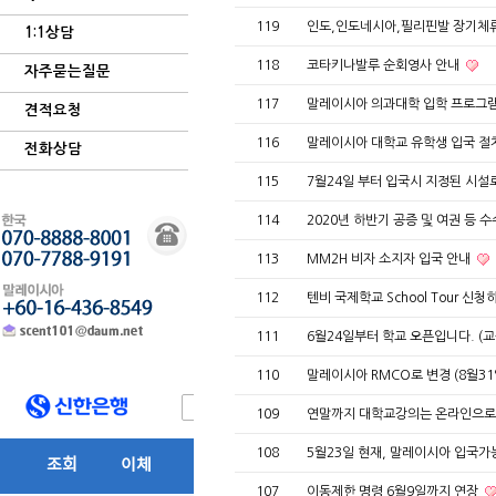
119
인도,인도네시아,필리핀발 장기체
1:1상담
118
코타키나발루 순회영사 안내
자주묻는질문
117
말레이시아 의과대학 입학 프로그
견적요청
116
말레이시아 대학교 유학생 입국 절
전화상담
115
7월24일 부터 입국시 지정된 시설
114
2020년 하반기 공증 및 여권 등 
113
MM2H 비자 소지자 입국 안내
112
텐비 국제학교 School Tour 신청
111
6월24일부터 학교 오픈입니다. (
110
말레이시아 RMCO로 변경 (8월3
109
연말까지 대학교강의는 온라인으로
108
5월23일 현재, 말레이시아 입국가
107
이동제한 명령 6월9일까지 연장