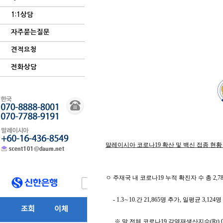
1:1상담
자주묻는질문
견적요청
전화상담
말레이시아 코로나19 확산 및 백신 접종 현황
ㅇ 주재국 내 코로나
19
누적 확진자 수 총
2,7
- 1.3
∼
10.
간
21,865
명 추가
,
일평균
3,124
명
※ 말 전체
코로나
19
감염재생산지수
(Rt) 