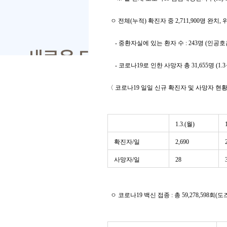
ㅇ 전체
(
누적
)
확진자 중
2,711,900
명 완치
,
-
중환자실에 있는 환자 수
: 243
명
(
인공호
-
코로나
19
로 인한 사망자 총
31,655
명
(1.3
〈 코로나
19
일일 신규 확진자 및 사망자 현황
1.3.(
월
)
확진자
/
일
2,690
사망자
/
일
28
ㅇ 코로나
19
백신 접종
:
총
59,278,598
회
(
도