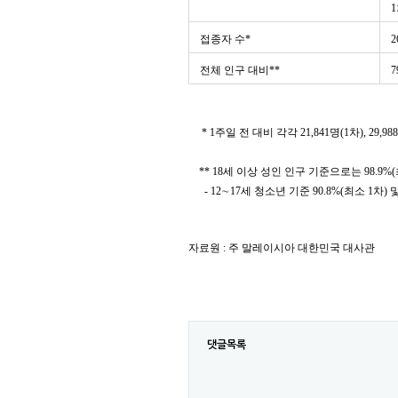
1
접종자 수
*
2
전체 인구 대비
**
7
* 1
주일 전 대비 각각
21,841
명
(1
차
), 29,988
** 18
세 이상 성인 인구 기준으로는
98.9%(
- 12
∼
17
세 청소년 기준
90.8
%(
최소
1
차
)
자료원 : 주 말레이시아 대한민국 대사관
댓글목록