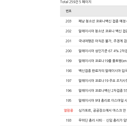
Total 259건
5 페이지
번호
203
페낭 청소년 코로나백신 접종 예정 
202
말레이시아 청소년 코로나 백신 접종
201
국내여행은 아직은 불가, 주경계 
200
말레이시아 성인기준 67.4% 2차
199
말레이시아 코로나19를 풍토병(end
198
백신접종 완료자의 말레이시아 입
197
말레이시아 코로나19 주요 조치사항 (8
196
말레이시아 코로나백신 2차접종 5
195
말레이시아 9대 총리로 이스마일 
열람중
싱가포르, 공공장소에서 마스크 안
193
무히딘 총리 사퇴… 신임 총리가 임